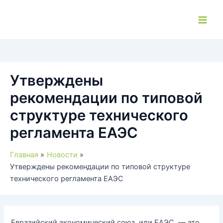
Перейти
к
Main
содержимому
Men
Утверждены
рекомендации по типовой
структуре технического
регламента ЕАЭС
Главная
Новости
Утверждены рекомендации по типовой структуре
технического регламента ЕАЭС
Евразийский экономический союз, или ЕАЭС, — это