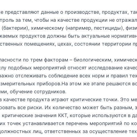
е представляют данные о производстве, продуктах, т
роль за тем, чтобы на качестве продукции не отражал
(бактерии), химическому (например, пестициды), физи
каемых продуктов должны быть актуальные нормативн
ственных помещениях, цехах, состоянии территории п
пасности по трем факторам – биологическим, химичес
слу подобных мероприятий относят исследование каче
 важно отслеживать соблюдение всех норм и правил те
измерительных приборов.На этом же этапе решаются 
ми, обучение сотрудников.
в качестве продукта играют критические точки. Это ме
ровать все риски. Их количество может быть разным, 
 критические значения ККТ, которые используются в д
их точек устанавливается перечень мероприятий по ко
должностных лиц, ответственных за осуществление те