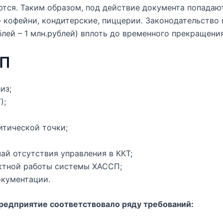
ются. Таким образом, под действие документа попадают
– кофейни, кондитерские, пиццерии. Законодательство
лей – 1 млн.рублей) вплоть до временного прекращени
СП
из;
);
итической точки;
й отсутствия управления в ККТ;
ктной работы системы ХАССП;
окументации.
редприятие соответствовало ряду требований: