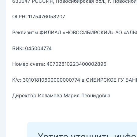
630047 РОССИЯ, Новосибирская обл., г. Новосибир
ОГРН: 1175476058207
Реквизиты ФИЛИАЛ «НОВОСИБИРСКИЙ» АО «АЛЬ
БИК: 045004774
Номер счета: 40702810223400002896
К/с: 30101810600000000774 в СИБИРСКОЕ ГУ БА
Директор Исламова Мария Леонидовна
Хотите уточнить инф