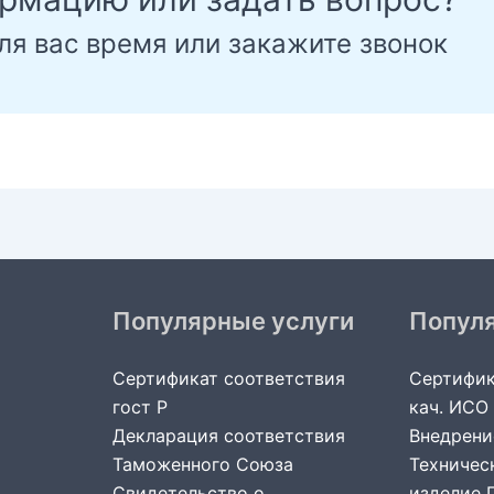
ля вас время или закажите звонок
Популярные услуги
Попул
Сертификат соответствия
Сертифик
гост Р
кач. ИСО
Декларация соответствия
Внедрени
Таможенного Союза
Техничес
Свидетельство о
изделие 