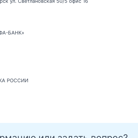
ск ул. Светлановская 50/5 офис 16
ФА-БАНК»
НКА РОССИИ
ормацию или задать вопрос?