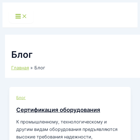
Перейти
к
Main
Menu
содержимому
Блог
Главная
Блог
Блог
Сертификация оборудования
К промышленному, технологическому и
другим видам оборудования предъявляются
высокие требования надежности,