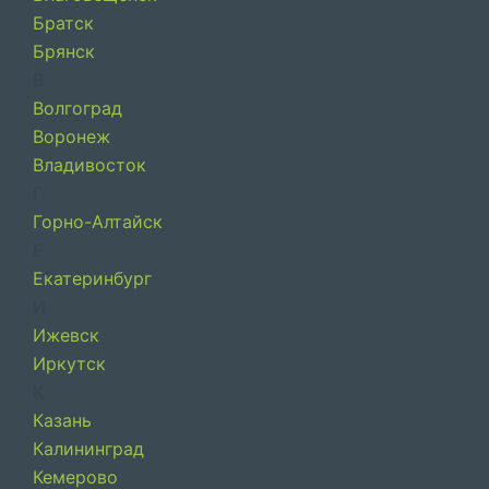
Братск
Брянск
В
Волгоград
Воронеж
Владивосток
Г
Горно-Алтайск
Е
Екатеринбург
И
Ижевск
Иркутск
К
Казань
Калининград
Кемерово