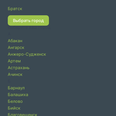
Перейти
Братск
к
содержимому
Выбрать город
Выберите ваш город
А
Абакан
Ангарск
Анжеро-Судженск
Артем
Астрахань
Ачинск
Б
Барнаул
Балашиха
Белово
Бийск
Благовещенск