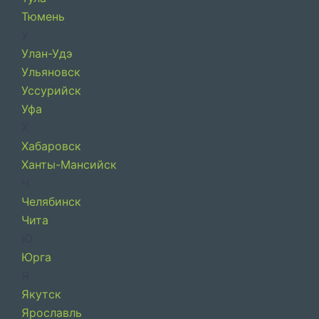
Тюмень
У
Улан-Удэ
Ульяновск
Уссурийск
Уфа
Х
Хабаровск
Ханты-Мансийск
Ч
Челябинск
Чита
Ю
Юрга
Я
Якутск
Ярославль