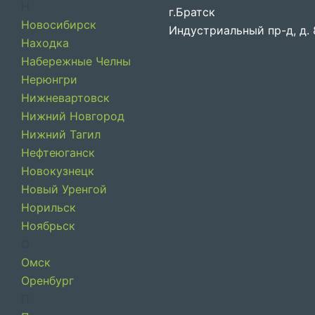
Н
г.Братск
Новосибирск
Индустриальный пр-д, д.
Находка
Набережные Челны
Нерюнгри
Нижневартовск
Нижний Новгород
Нижний Тагил
Нефтеюганск
Новокузнецк
Новый Уренгой
Норильск
Ноябрьск
О
Омск
Оренбург
П